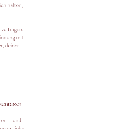
ich halten,
 zu tragen.
indung mit
r, deiner
zentazer
ren – und
 neue Liebe,