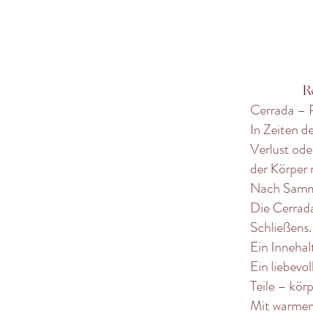
R
Cerrada – R
In Zeiten 
Verlust ode
der Körper
Nach Samml
Die Cerrada 
Schließens.
Ein Innehal
Ein liebevol
Teile – körp
Mit warmem