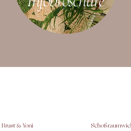
Infobroschüre
Brust & Yoni
Schoßraumwic