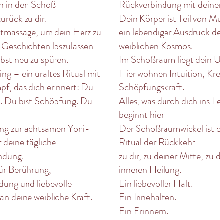
 in den Schoß
Rückverbindung mit deiner
urück zu dir.
Dein Körper ist Teil von M
stmassage, um dein Herz zu
ein lebendiger Ausdruck d
e Geschichten loszulassen
weiblichen Kosmos.
lbst neu zu spüren.
Im Schoßraum liegt dein U
ng – ein uraltes Ritual mit
Hier wohnen Intuition, Krea
f, das dich erinnert: Du
Schöpfungskraft.
ch. Du bist Schöpfung. Du
Alles, was durch dich ins L
beginnt hier.
ung zur achtsamen Yoni-
Der Schoßraumwickel ist 
 deine tägliche
Ritual der Rückkehr –
ndung.
zu dir, zu deiner Mitte, zu 
ür Berührung,
inneren Heilung.
ung und liebevolle
Ein liebevoller Halt.
an deine weibliche Kraft.
Ein Innehalten.
Ein Erinnern.