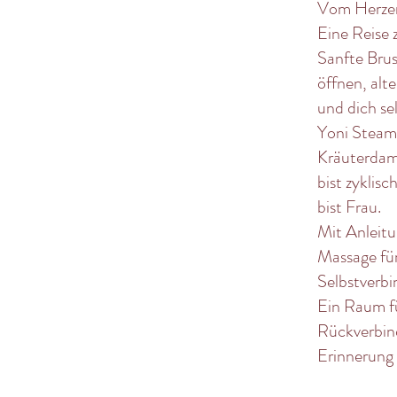
Vom Herzen
Eine Reise z
Sanfte Bru
öffnen, alt
und dich se
Yoni Steami
Kräuterdamp
bist zyklis
bist Frau.
Mit Anleit
Massage für
Selbstverbi
Ein Raum f
Rückverbind
Erinnerung 