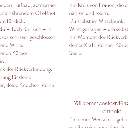
enden Fußbad, achtsamer
Ein Kreis von Frauen, die d
und nährendem Öl öffnet
nähren und feiern.
um für dich.
Du stehst im Mittelpunkt.
du – Tuch für Tuch – in
Wirst getragen – um selbst
ozos achtsam geschlossen.
Ein Moment der Rückverb
eine Mitte.
deiner Kraft, deinem Körpe
einen Körper.
Seele.
r.
nk der Rückverbindung.
ung für deine
r, deine Knochen, deine
Willkommensfest/Pla
emonie
Ein neuer Mensch ist gebo
mit ihm eine neue Familie,