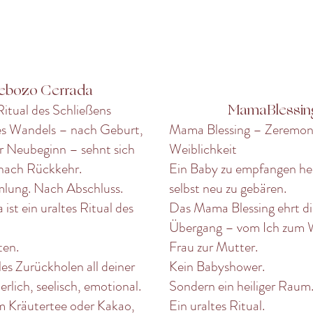
ebozo Cerrada
MamaBlessin
itual des Schließens
des Wandels – nach Geburt,
Mama Blessing – Zeremon
r Neubeginn – sehnt sich
Weiblichkeit
 nach Rückkehr.
Ein Baby zu empfangen hei
ung. Nach Abschluss.
selbst neu zu gebären.
ist ein uraltes Ritual des
Das Mama Blessing ehrt d
Übergang – vom Ich zum W
ten.
Frau zur Mutter.
les Zurückholen all deiner
Kein Babyshower.
erlich, seelisch, emotional.
Sondern ein heiliger Raum
 Kräutertee oder Kakao,
Ein uraltes Ritual.