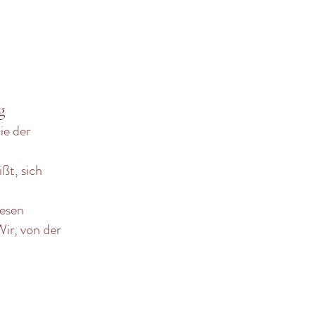
g
ie der
ßt, sich
iesen
ir, von der
.