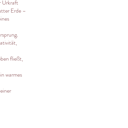
 Urkraft
utter Erde –
eines
rsprung.
tivität,
eben fließt,
ein warmes
deiner