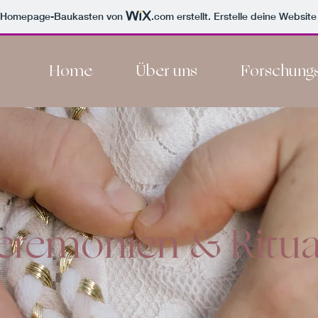
m Homepage-Baukasten von
.com
erstellt. Erstelle deine Websit
Home
Über uns
Forschungs
eremonien & Ritua